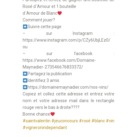
Rosé d´Amour et 1 bouteille
d´Amour de Blanc
Comment jouer?
Suivre cette page
– sur Instagram :
https://www.instagram.com/p/CZy6UbjLEz0/
ou
– sur facebook :
https://www.facebook.com/Domaine-
Maynadier-273546676833372/
Partagez la publication
Identifiez 3 amis
https://domainemaynadier.com/nos-vins/
Copiez et collez cette adresse et entrez votre
nom et votre adresse mail dans le rectangle
rouge vers le bas à droite????
Bonne chance
#saintvalentin
#jeuconcours
#rosé
#blanc
#vin
#vigneronindependant